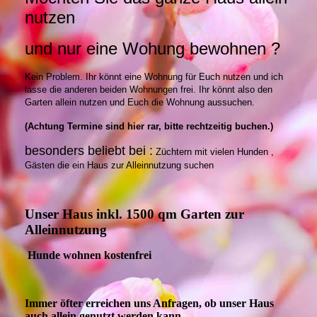
nutzen
und nur eine Wohung bewohnen ?
Kein Problem. Ihr könnt eine Wohnung für Euch nutzen und ich
lasse die anderen beiden Wohnungen frei. Ihr könnt also den
Garten allein nutzen und Euch die Wohnung aussuchen.
(Achtung Termine sind hier rar, bitte rechtzeitig buchen.)
besonders beliebt bei :
Züchtern mit vielen Hunden ,
Gästen die ein Haus zur Alleinnutzung suchen
Unser Haus inkl. 1500 qm Garten zur
Alleinnutzung
Hunde wohnen kostenfrei
Immer öfter erreichen uns Anfragen, ob unser Haus
auch allein genutzt werden kann.