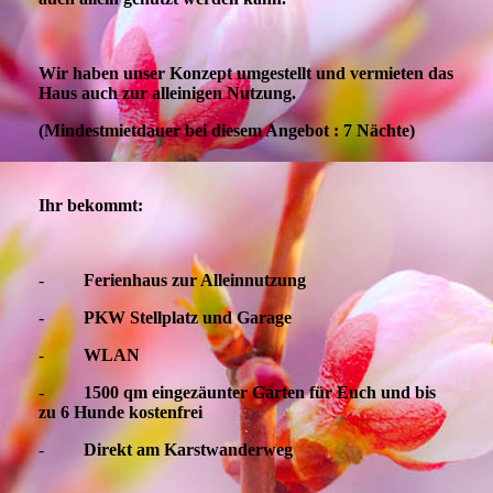
Wir haben unser Konzept umgestellt und vermieten das
Haus auch zur alleinigen Nutzung.
(Mindestmietdauer bei diesem Angebot : 7 Nächte)
Ihr bekommt:
-
Ferienhaus zur Alleinnutzung
-
PKW Stellplatz und Garage
-
WLAN
-
1500 qm eingezäunter Garten für Euch und bis
zu 6 Hunde kostenfrei
-
Direkt am Karstwanderweg