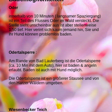
Oder
innerhalb von 10 Minuten ( langsamer Spaziergang)
ist ein Teil des Flusses Oder im Wald versteckt. Die
Stelle sieht unscheinbar aus ist aber stellenweise
1,50 tief. Hier verirrt sich kaum jemand hin, Sie und
Ihr Hund können problemlos baden.
Odertalsperre
:
Am Rande von Bad Lauterberg ist die Odertalsperre
(ca. 10 Min mit dem Auto), hier ist baden & angeln
erlaubt. Baden ist auch mit Hund möglich.
Die Odertalsperre ist ein größerer Stausee und von
den Harzer Wäldern umgeben.
Wiesenbecker Teich